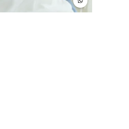
蕭頌華醫生
心臟科專科蕭頌華醫生 - 防顫心
法 心跳忽快忽慢勿輕視
心房顫動為心律不正最常見的一種。患者比例佔本
港成人人口約1%。研究發現，房顫患者的中風機會
較一般人高5倍。數據顯示，本港每年大概12,000宗
中風新症中，有約25-30%由房顫引起。 正常心臟規
律跳動，將血液泵至身體不同器官。房顫患者則因
心臟不規則跳動，或過快、或過慢、或紊...