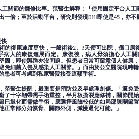
響人工關節的翻修比率。范醫生解釋：「使用固定平台人工關
出一倍；至於活動平台，研究則發現BMI即使是45，亦不
更快
術的復康速度更快，一般術後2、3天便可出院，傷口康
視乎病人的康復進展而定。康復後，病人毋須擔心人工關
堅固，即使蹲跪亦沒問題。但患者日常可留意個人健康，
避免細菌入侵及感染人工關節。」而由於公立醫院現時輪
的患者可考慮到私家醫院接受這類手術。
，范醫生提醒，最重要是預防並及早處理創傷。「避免受
斷了十字韌帶需手術重整，半月板撕裂應修補，關節開始
節已退化而需做手術，應選擇風險較低的如局部膝關節置
他正常部分如髕骨、關節外側，減慢退化可能。」