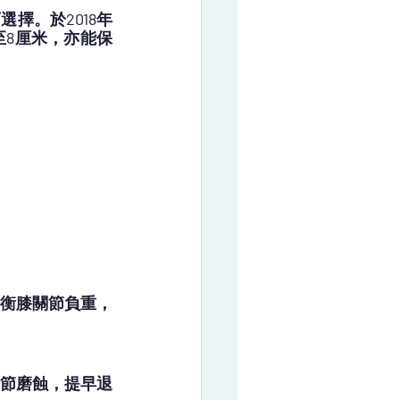
擇。於2018年
8厘米，亦能保
衡膝關節負重，
節磨蝕，提早退