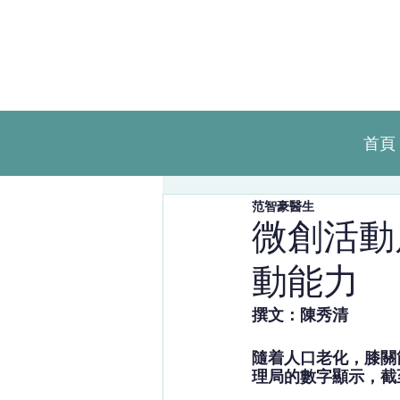
首頁
范智豪醫生
微創活動
動能力
撰文：陳秀清
隨着人口老化，膝關
理局的數字顯示，截至