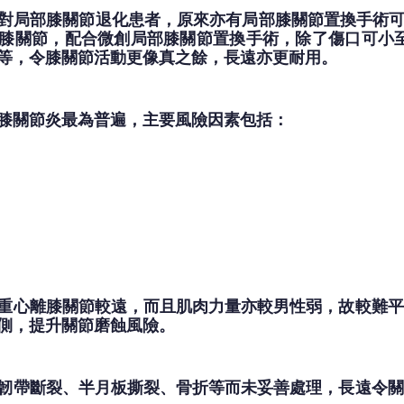
對局部膝關節退化患者，原來亦有局部膝關節置換手術可選
膝關節，配合微創局部膝關節置換手術，除了傷口可小至
等，令膝關節活動更像真之餘，長遠亦更耐用。
膝關節炎最為普遍，主要風險因素包括：
重心離膝關節較遠，而且肌肉力量亦較男性弱，故較難平
側，提升關節磨蝕風險。
韌帶斷裂、半月板撕裂、骨折等而未妥善處理，長遠令關