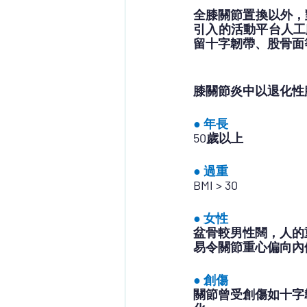
全膝關節置換以外，
引入的活動平台人工
留十字韌帶、股骨面
膝關節炎中以退化性
● 年長
50歲以上
● 過重
BMI > 30
● 女性
盆骨較男性闊，人的
易令關節重心偏向內
● 創傷
關節曾受創傷如十字