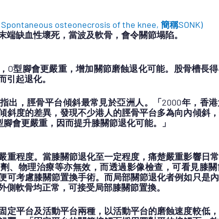
taneous osteonecrosis of the knee, 簡稱SONK)
末端缺血性壞死，當波及軟骨，會令關節塌陷。
，O型腳會更嚴重，增加關節磨蝕退化可能。股骨槽長得
而引起退化。
指出，脛骨平台傾斜最常見於亞洲人。「2000年，香
傾斜度的差異，發現不少港人的脛骨平台多為向內傾斜，
O型腳會更嚴重，因而提升膝關節退化可能。」
嚴重程度。當膝關節退化至一定程度，痛楚嚴重影響日常
針劑、物理治療等亦無效，而透過影像檢查，可看見膝關
便可考慮膝關節置換手術。而局部關節退化者例如只是內
外側軟骨均正常，可接受局部膝關節置換。
固定平台及活動平台兩種，以活動平台的磨蝕速度較低，