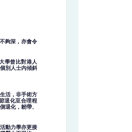
不夠深，亦會令
港大學曾比對港人
個別人士內傾斜
生活，非手術方
節退化至合理程
側退化，韌帶、
活動力學亦更接