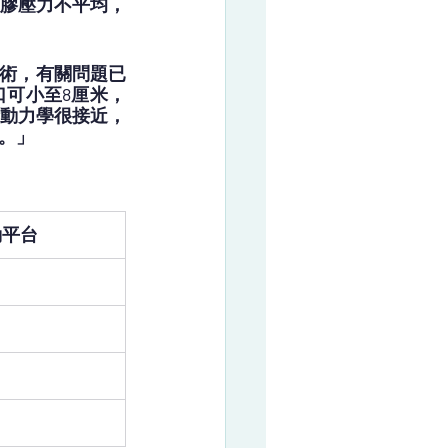
膠壓力不平均，
手術，有關問題已
可小至8厘米，
動力學很接近，
。」
動平台