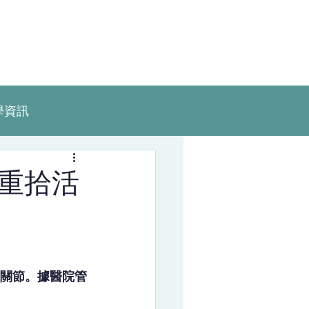
學資訊
重拾活
關節。據醫院管