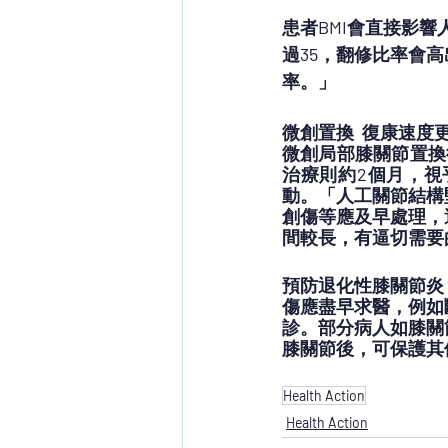
患者BMI會直接影
過35，翻修比率會高
率。」
微創置換  復康速度
微創局部膝關節置換
治療則約2個月，
動。「人工關節結構
創傷等應及早處理，
間較長，有逼切需要
預防退化性膝關節炎
傷應盡早求醫，例如
診。部分病人如膝關
膝關節後，可保護其
Health Action
Health Action