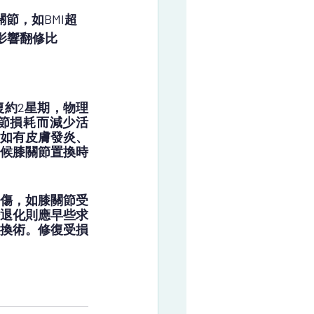
節，如BMI超
影響翻修比
復約2星期，物理
節損耗而減少活
如有皮膚發炎、
候膝關節置換時
傷，如膝關節受
退化則應早些求
換術。修復受損