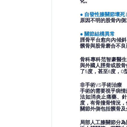
化。
● 自發性膝關節壞死 (Spon
原因不明的股骨內側
● 關節結構異常
脛骨平台愈向內傾斜
髕骨與股骨磨合不良
骨科專科范智豪醫生
與外國人脛骨或股骨
了5度，甚至6度，
非手術VS手術治療
手術的需要視乎病情
法如消炎止痛藥、
度，有骨撞骨情況，
關節外側包括髕骨及
局部人工膝關節分為