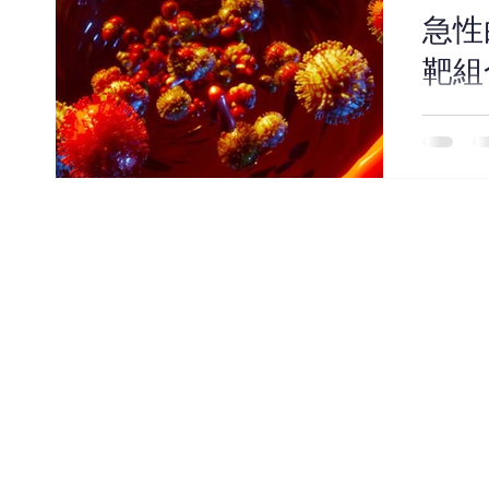
急性
靶組
白血病
十大致
(Acute
的造血
在骨髓
不成熟
常紅...