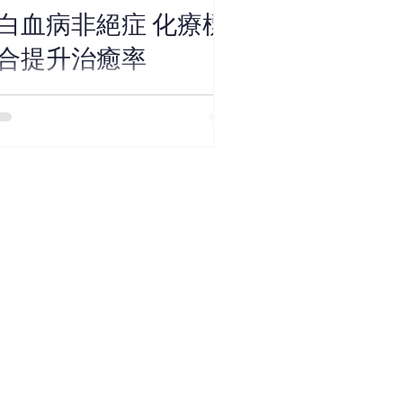
白血病非絕症 化療標
合提升治癒率
又稱作血癌，是白血球的病變，為香港
命癌症之一。其中急性骨髓性白血病
 Myeloid Leukaemia, AML)由骨髓未成熟
細胞過度增生引起。這些不正常的細胞
及血液中不斷分裂及生長，但所產生的
造血細胞卻無助對抗感染，反會阻礙正